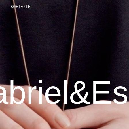
ОНТАКТЫ
riel&este
Gabriel & Ester — семейный бренд женской одежды