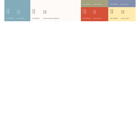
визуальной системе
и нестандартным
решениям, мы смогли
выразить ту атмосферу,
в которой живёт наш
бренд.
— Виктория, основательница
OTHER PROJECTS
VIEW ALL