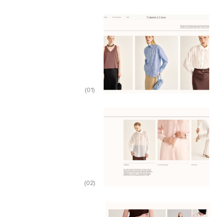
Мы пересобрали логику каталогов и карточек товаров,
сделав понятную структуру всего сайта в целом. Добавили
новый раздел «Стилизация», который отражает подход
бренда в создании коллекций и работе с базой
на каждодневной основе.
Визуально сайт стал легче и понятнее — меньше
декоративных элементов, больше воздуха и ритма. Теперь
сайт работает как продолжение бренда, не отвлекая
на себя, а направляя на главное — коллекцию, как отражение
главных смыслов
ПРОДАКШН