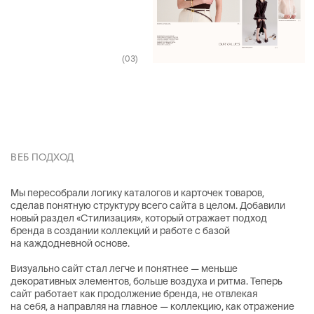
ВИДЕО ПРОДАКШН
Мы создали серию имиджевых видео, где через пластику
движений, эмоции и взаимодействие с тканями
мы передаем ключевые ценности бренда.
В каждом кадре мы соеденили: баланс и лёгкость, уважение
к традициям, ценность ритуалов, тактильность и внимание
к деталям. Всё работает на одно: передать состояние
человека, который знает, что ему нужно.
(02)
(01)