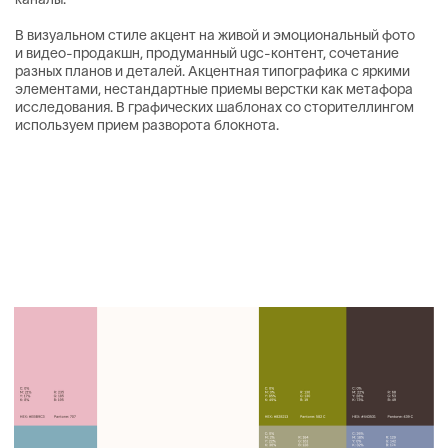
(08)
ОТЗЫВ КЛИЕНТА
Вместе мы выстроили
не просто эстетическую
оболочку, а цельную
коммуникационную
стратегию, которая
глубоко отражает суть
Gabriel & Ester.
Благодаря продуманной