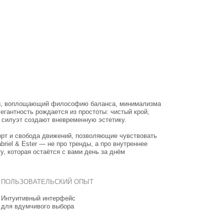
 философию баланса, минимализма
ется из простоты: чистый крой,
вневременную эстетику.
ижений, позволяющие чувствовать
е про тренды, а про внутреннее
ся с вами день за днём
ЬСКИЙ ОПЫТ
терфейс
выбора
ИКЛ