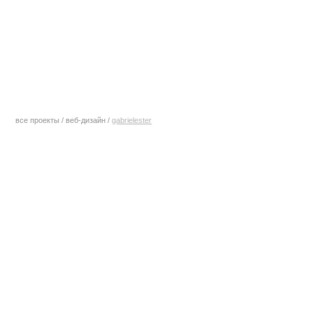
все проекты
/
веб-дизайн
/
gabrielester