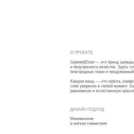
О ПРОЕКТЕ
Gabriel&Ester — это бренд одежды, воплощающий
и безупречного качества. Здесь элегантность рожда
благородные ткани и продуманный силуэт создают 
Каждая вещь — это забота, комфорт и свобода дв
себя уверенно в любой момент. Gabriel & Ester — н
равновесие и естественную красоту, которая остаёт
ПОЛЬЗОВАТЕЛ
ДИЗАЙН ПОДХОД
Минимализм
Интуитивный ин
и мягкая симметрия
для вдумчивого 
ДРУГИЕ ЭТАПЫ ПРОЕКТА
МАРКЕТИНГ
ПРОДАКШН
ПОЛНЫЙ Ц