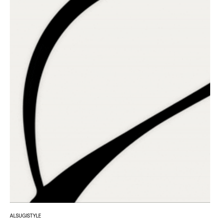
ALSUGISTYLE