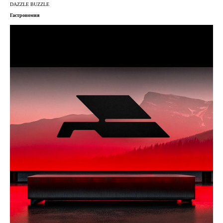
DAZZLE BUZZLE
Гастрономия