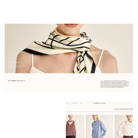
сайт, который с первых
секунд погружает
в атмосферу бренда.
Визуальный стиль
выдержан до мелочей:
много воздуха, тёплая
цветовая палитра,
тактильные текстуры —
всё подчёркивает
качество
и внимательность
к деталям. Это
не просто сайт,
а продуманное
цифровое продолжение