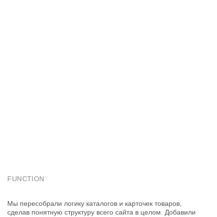
декоративных элементов, больше воздуха и ритма. Теперь
сайт работает как продолжение бренда, не отвлекая
на себя, а направляя на главное — коллекцию, как
отражение главных смыслов.