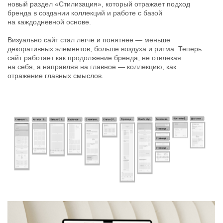
ВИЗУАЛЬНЫЕ РЕШЕНИЯ
Визуальная концепция основана на принципах мягкой
симметрии и лаконичного дизайна. Мы сфокусировались на
создании чистого, выверенного интерфейса, в котором
приоритет отдан визуальному восприятию ткани и деталей
одежды. Теплая, приглушённая палитра и
сбалансированная типографика формируют ощущение
мягкости и уюта,
подчёркивая эстетику и ценности бренда.
Минимализм в графике позволяет пользователю
сосредоточиться на главном — продукции и её
характеристиках.
Каждый экран продуман с точки зрения визуального ритма и
комфорта восприятия. Анимации сдержанны и уместны —
они поддерживают атмосферу сайта, не отвлекая от
основного контента. Особое внимание уделено подаче
продукта как части культурной и производственной ценности.
Через визуальные образы и структуру навигации мы
транслируем идею о том, что одежда Gabriel & Ester — это
результат вдумчивой работы, внимания к деталям и
уважения к материалам.