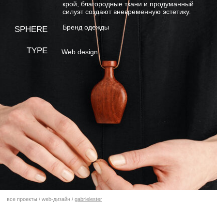
все проекты
/
web-дизайн
/
gabrielester
О ПРОЕКТЕ
Gabriel&Ester — это бренд одежды, воплощающий
философию баланса, минимализма и безупречного
качества. Здесь элегантность рождается из простоты:
чистый крой, благородные ткани и продуманный силуэт
создают вневременную эстетику.
Каждая вещь — это забота, комфорт и свобода
движений, позволяющие чувствовать себя уверенно
в любой момент. Gabriel & Ester — не про тренды, а про
внутреннее равновесие и естественную красоту, которая
остаётся с вами день за днём.
DESIGN APPROACH
USER EXPERIENCE
Минимализм
Интуитивный интерфейс
и мягкая
для вдумчивого выбора
симметрия.