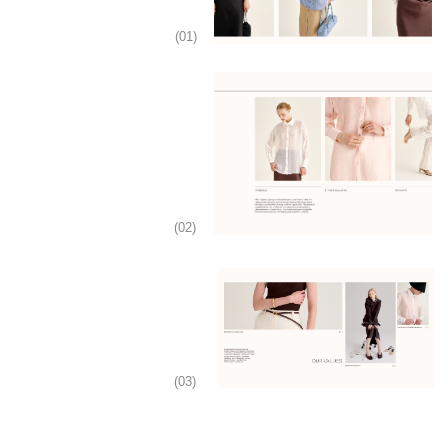
эстетики и ценностей
бренда.
— Виктория , СЕО
OTHER PROJECTS
VIEW ALL